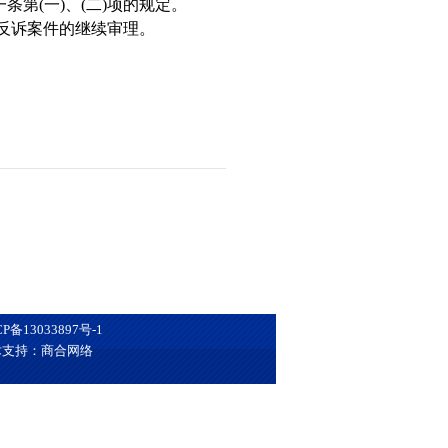
一条第
(
一
)
、
(
二
)
项的规定。
反诉案件的继续审理。
CP备13033897号-1
术支持：商合网络