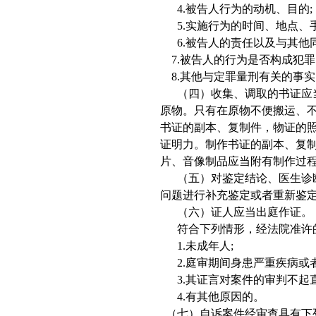
4.
被告人行为的动机、目的
;
5.
实施行为的时间、地点、
6.
被告人的责任以及与其他
7.
被告人的行为是否构成犯罪
8.
其他与定罪量刑有关的事实
（四）收集、调取的书证应当
原物。只有在原物不便搬运、
书证的副本、复制件，物证的
证明力。制作书证的副本、复
片、音像制品应当附有制作过
（五）对鉴定结论、医生诊断
问题进行补充鉴定或者重新鉴定
（六）证人应当出庭作证。
符合下列情形，经法院准许
1.
未成年人
;
2.
庭审期间身患严重疾病或
3.
其证言对案件的审判不起
4.
有其他原因的。
（七）自诉案件经审查具有下