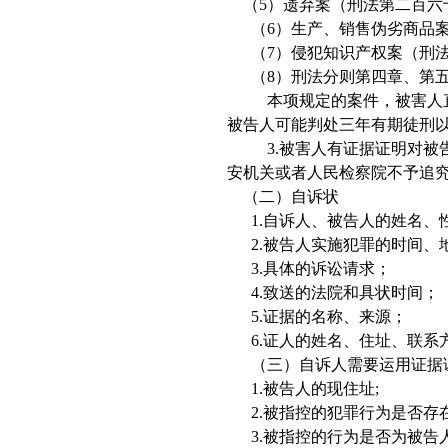
（
5
）遗弃案（刑法第二百六
（
6
）生产、销售伪劣商品
（
7
）侵犯知识产权案（刑
（
8
）刑法分则第四章、第
本项规定的案件，被害人直
被告人可能判处三年有期徒刑
3.
被害人有证据证明对被
安机关或者人民检察院不予追
（二）自诉状
1.
自诉人、被告人的姓名、
2.
被告人实施犯罪的时间、
3.
具体的诉讼请求；
4.
致送的法院和具状时间；
5.
证据的名称、来源；
6.
证人的姓名、住址、联系
（三）自诉人需要运用证据
1.
被告人的现住址
;
2.
被指控的犯罪行为是否存
3.
被指控的行为是否为被告