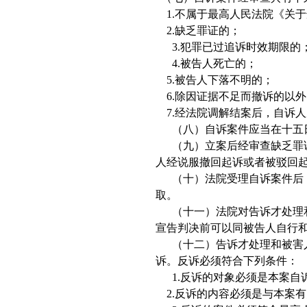
1.
不属于最高人民法院《关于
2.
缺乏罪证的；
3.
犯罪已过追诉时效期限的
4.
被告人死亡的；
5.
被告人下落不明的；
6.
除因证据不足而撤诉的以外
7.
经法院调解结案后，自诉人
（八）自诉案件应当在十五日
（九）立案后经审查缺乏罪证
人经说服撤回起诉或者被驳回
（十）法院受理自诉案件后，
取。
（十一）法院对告诉才处理和
宣告判决前可以同被告人自行
（十二）告诉才处理和被害人
诉。反诉必须符合下列条件：
1.
反诉的对象必须是本案自
2.
反诉的内容必须是与本案有