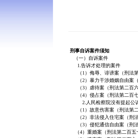
刑事自诉案件须知
（一）自诉案件
1.
告诉才处理的案件
（
1
）侮辱、诽谤案（刑法
（
2
）暴力干涉婚姻自由案
（
3
）虐待案（刑法第二百
（
4
）侵占案（刑法第二百
2.
人民检察院没有提起公
（
1
）故意伤害案（刑法第
（
2
）非法侵入住宅案（刑
（
3
）侵犯通信自由案（刑
（
4
）重婚案（刑法第二百五