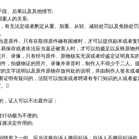
手段、后果以及其他情节
;
同案人的关系
;
，有无法定或者酌定从重、加重、从轻、减轻处罚以及免除处罚
。
是原件。只有在取得原件确有困难时，才可以提供副本或者复
不易保存或者依法应当返还被害人时，才可以拍摄足以反映原物
照片、录像，只有经与原件、原物核实无误或者经鉴定证明真实
制件，拍摄物证的照片、录像并录音时，制作人不得少于二人。
程的文字说明以及原件原物存放何处的说明，并由制作人签名或
证明有疑问的，法院可以指派或者聘请有专门知识的人或者鉴
。
的，证人可以不出庭作证：
者行动极为不便的
;
直接决定作用的
;
列情形之一的，应当说服自诉人撤回起诉；自诉人不撤回起诉的