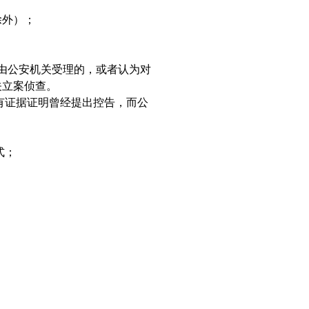
除外）；
；
由公安机关受理的，或者认为对
关立案侦查。
有证据证明曾经提出控告，而公
式；