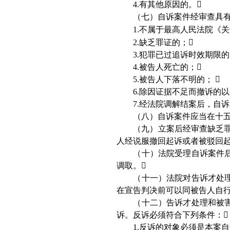
4.
有其他原因的。

（七）自诉案件经审查具有下
1.
不属于最高人民法院《关
2.
缺乏罪证的；

3.
犯罪已过追诉时效期限的
4.
被告人死亡的；

5.
被告人下落不明的；

6.
除因证据不足而撤诉的以
7.
经法院调解结案后，自诉
（八）自诉案件应当在十五日
（九）立案后经审查缺乏罪证
人经说服撤回起诉或者被驳回
（十）法院受理自诉案件后，
调取。

（十一）法院对告诉才处理和
在宣告判决前可以同被告人自
（十二）告诉才处理和被害人
诉。反诉必须符合下列条件：

1.
反诉的对象必须是本案自