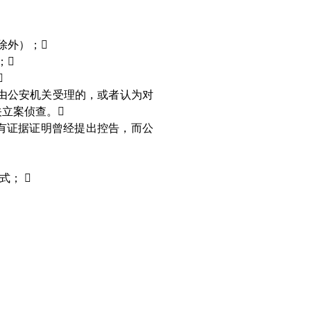
除外）；

；


由公安机关受理的，或者认为对
关立案侦查。

有证据证明曾经提出控告，而公
式；
