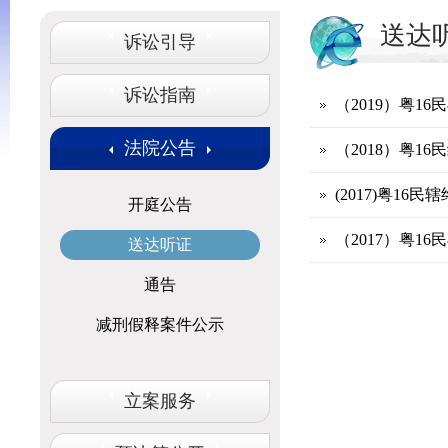
送达
诉讼引导
诉讼指南
（2019）粤16
法院公告
（2018）粤16
(2017)粤16
开庭公告
（2017）粤16
送达听证
通告
减刑假释案件公示
立案服务