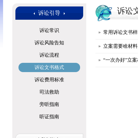
诉讼
诉讼引导
诉讼常识
常用诉讼文书样
诉讼风险告知
立案需要啥材料
诉讼流程
“一次办好”立
诉讼文书格式
诉讼费用标准
司法救助
旁听指南
听证指南